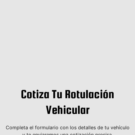
Saltar
al
contenido
Cotiza Tu Rotulación
Vehicular
Completa el formulario con los detalles de tu vehículo
y te enviaremos una cotización precisa.