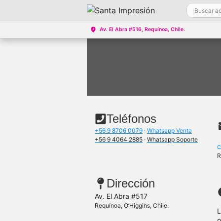
Saltar
al
contenido
Av. El Abra #516, Requínoa, Chile.
Teléfonos
+56 9 8706 0079
·
Whatsapp Venta
+56 9 4064 2885
·
Whatsapp Soporte
c
R
Dirección
Av. El Abra #517
Requínoa, O’Higgins, Chile.
L