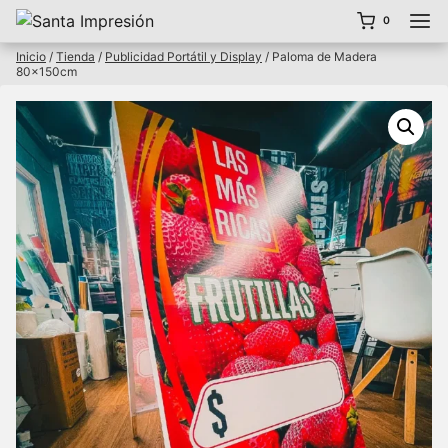
Saltar
0
al
contenido
Inicio
/
Tienda
/
Publicidad Portátil y Display
/
Paloma de Madera
80x150cm