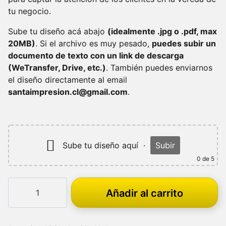
tu negocio.
Sube tu diseño acá abajo
(idealmente .jpg o .pdf, max
20MB)
. Si el archivo es muy pesado,
puedes subir un
documento de texto con un link de descarga
(WeTransfer, Drive, etc.)
. También puedes enviarnos
el diseño directamente al email
santaimpresion.cl@gmail.com
.
Sube tu diseño aquí
·
Subir
0
de 5
Paloma
Añadir al carrito
de
Madera
80x150cm